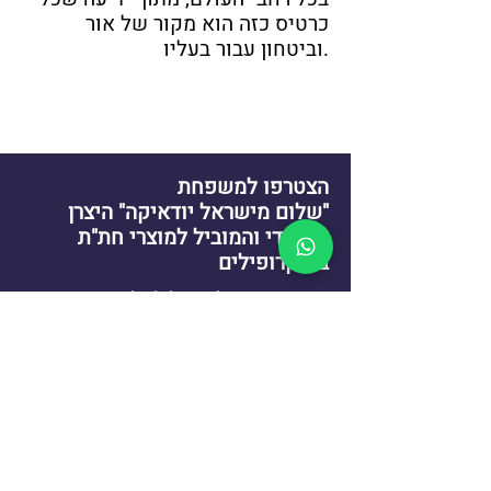
כרטיס כזה הוא מקור של אור
וביטחון עבור בעליו.
הצטרפו למשפחת
"שלום מישראל יודאיקה" היצרן
הבלעדי והמוביל למוצרי חת"ת
במיקרופילים
אנו מזמינים אתכם להצטרף לאלפי לקוחות מרוצים שכבר
גילו את הקסם והקדושה במוצרי "שלום מישראל
יודאיקה". יחד נמשיך להאיר את העולם באור היהדות
הקדושה, ולהפיץ שמירה והגנה לכל פינה ברחבי תבל.
יצירת קשר
03-9606431
ir@770.mn