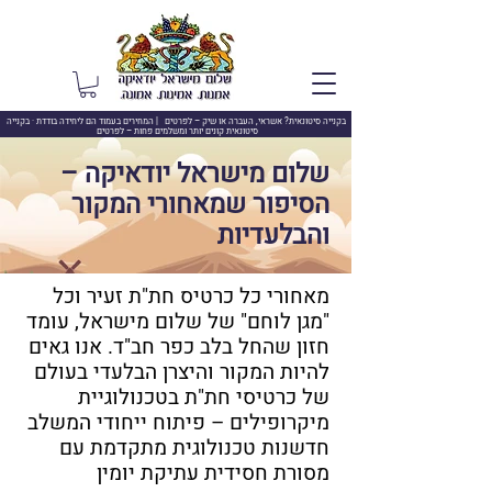
בקנייה סיטונאית? אשראי, העברה או שיק –
לפרטים | המחירים בעמוד הם ליחידה בודדת · בקנייה
סיטונאית קונים יותר ומשלמים פחות – לפרטים
שלום מישראל יודאיקה –
הסיפור שמאחורי המקור
והבלעדיות
מאחורי כל כרטיס חת"ת זעיר וכל
"מגן לוחם" של שלום מישראל, עומד
חזון שהחל בלב כפר חב"ד. אנו גאים
להיות המקור והיצרן הבלעדי בעולם
של כרטיסי חת"ת בטכנולוגיית
מיקרופילים – פיתוח ייחודי המשלב
חדשנות טכנולוגית מתקדמת עם
מסורת חסידית עתיקת יומין