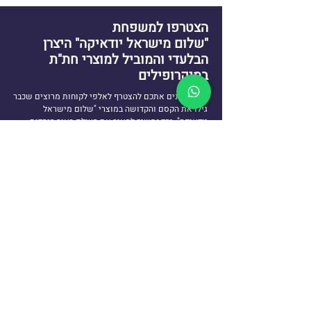
הצטרפו למשפחת
"שלום מישראל יודאיקה" היצרן
הבלעדי והמוביל למוצרי חת"ת
במיקרופילים
אנו מזמינים אתכם להצטרף לאלפי לקוחות מרוצים שכבר
גילו את הקסם והקדושה במוצרי "שלום מישראל
יודאיקה". יחד נמשיך להאיר את העולם באור היהדות
הקדושה, ולהפיץ שמירה והגנה לכל פינה ברחבי תבל.
יצירת קשר
03-9606431
ir@770.mn
ספר התניא 1, כפר חב״ד
שעות פעילות: א'-ה' 10:00-17:00