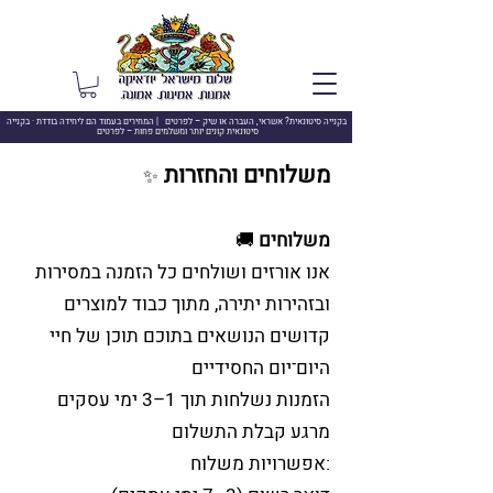
בקנייה סיטונאית? אשראי, העברה או שיק –
לפרטים | המחירים בעמוד הם ליחידה בודדת · בקנייה
סיטונאית קונים יותר ומשלמים פחות – לפרטים
משלוחים והחזרות
✨
משלוחים
🚚
אנו אורזים ושולחים כל הזמנה במסירות
ובזהירות יתירה, מתוך כבוד למוצרים
קדושים הנושאים בתוכם תוכן של חיי
היום־יום החסידיים
הזמנות נשלחות תוך 1–3 ימי עסקים
מרגע קבלת התשלום
אפשרויות משלוח: