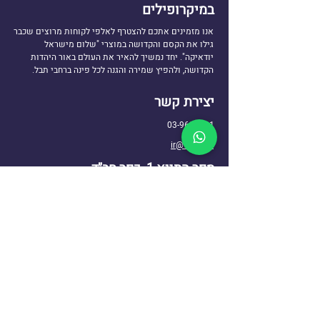
במיקרופילים
אנו מזמינים אתכם להצטרף לאלפי לקוחות מרוצים שכבר
גילו את הקסם והקדושה במוצרי "שלום מישראל
יודאיקה". יחד נמשיך להאיר את העולם באור היהדות
הקדושה, ולהפיץ שמירה והגנה לכל פינה ברחבי תבל.
יצירת קשר
03-9606431
ir@770.mn
ספר התניא 1, כפר חב״ד
שעות פעילות: א'-ה' 10:00-17:00
ניווט באתר