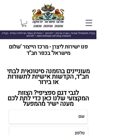
בקנייה סיטונאית? אשראי, העברה או שיק –
לפרטים | המחירים בעמוד הם ליחידה בודדת · בקנייה
סיטונאית קונים יותר ומשלמים פחות – לפרטים
פנו ישירות ליצרן - מרכז הייצור 'שלום
מישראל' בכפר חב"ד
מעוניינים בהזמנה סיטונאית לבתי
חב"ד, הקדשות אישיות לתשורות
או בירור
לגבי דגם ספציפי? הצוות
המקצועי שלנו כאן כדי לתת לכם
מענה ישיר מהמפעל