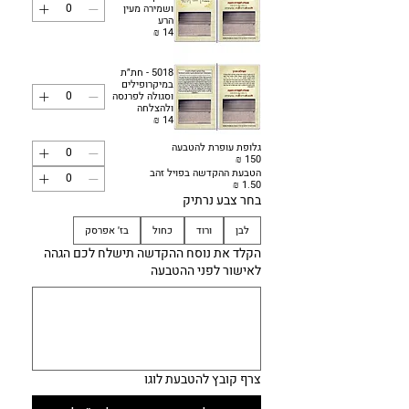
ושמירה מעין
הרע
5018 - חת״ת
במיקרופילים
וסגולה לפרנסה
ולהצלחה
גלופת עופרת להטבעה
הטבעת ההקדשה בפויל זהב
בחר צבע נרתיק
לבן
ורוד
כחול
בז׳ אפרסק
הקלד את נוסח ההקדשה תישלח לכם הגהה
לאישור לפני ההטבעה
צרף קובץ להטבעת לוגו