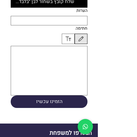
שלח קובץ בשחור לבן ״בלבד״ באיכות 
הערות
חתימה
נבחר מצב שרטוט. כדי לשרטט צריך עכבר או משטח מגע. לנגישות ב
הזמינו עכשיו
הצטרפו למשפחת