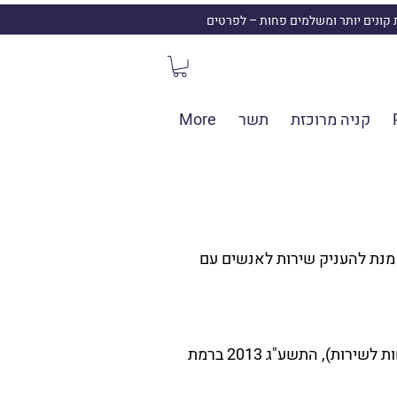
ת קונים יותר ומשלמים פחות – לפרטים
קניה מרוכזת
תשר
More
 מנת להעניק שירות לאנשים עם
עשינו כמיטב יכולתנו על מנת שהאתר יעמוד בתקנות שוויון זכויות לאנשים עם מוגבלות (התאמות נגישות לשירות), התשע"ג 2013 ברמת