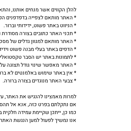
​להלן הקווים אשר מנחים אותנו, והת
* האתר מותאם לצפייה בדפדפנים הפו
* הניווט באתר פשוט, ידידותי וברור.
* תכני האתר כתובים בצורה מסודרת וב
* האתר מותאם למגוון גדלים של מסכי
* הדפים באתר בעלי מבנה פשוט וידידו
* לתמונות באתר יש הסבר טקסטואלי חלופי (Alt Text) - ייתכן שלעיתים בצורה חלק
* האתר מאפשר שינוי גודל תצוגה על ידי שימוש במ
* אין באתר שימוש באלמנטים לא ברור
* צבעי האתר מנוגדים בצורה ברורה.
למרות מאמצינו להנגיש את האתר, על
אם נתקלתם בפרט כזה, אנא אל תהסס
כמו כן, ייתכן שקיימת עמידה חלקית ב
אנו נמשיך לפעול למען הנגשת האתר כ