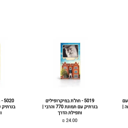
 עם
תצוגה מהירה
5019 - חת"ת במיקרופילים
ת
020
 |
בנרתיק עם תמונת 770 והרבי |
ותפילת הדרך
ו
מחיר