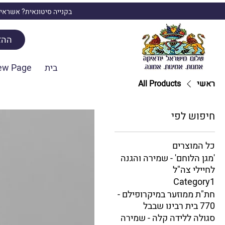
בקנייה סיטונאית? אשראי,
ההז
בית
ew Page
ראשי
All Products
חיפוש לפי
כל המוצרים
'מגן הלוחם' - שמירה והגנה
לחיילי צה"ל
Category1
חת"ת ממוזער במיקרופילם -
770 בית רבינו שבבל
סגולה ללידה קלה - שמירה