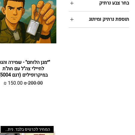
בחר צבע נרתיק
תוספת נרתיק ומיתוג
כולל נרתיק והטבעת
לוגו/הקדשה
כרטיס בלבד
כרטיס כולל נרתיק
תצוגה מהירה
"״מגן הלוחם" - שמירה והגנ
מהודר
לחיילי צה"ל עם חת"ת
כרטיס מ 60 יח 9.00
במיקרופילים (דגם 5004)
ש״ח
מחיר רגיל
מחיר מבצע
כרטיס עד 29 יח׳ 16.00
ש״ח
כרטיס עד 59 יח 12.00
ש״ח
המחיר לכרטיס בלבד. ניתן לשדרג