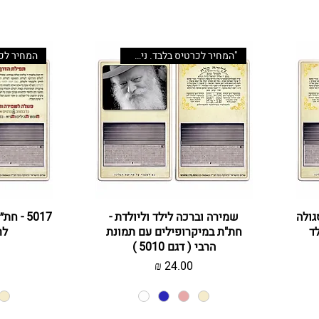
"המחיר לכרטיס בלבד. ניתן לשדרג
סגולה
תצוגה מהירה
שמירה וברכה לילד וליולדת -
ת
5017 - 
לד
חת"ת במיקרופילים עם תמונת
לר
הרבי ( דגם 5010 )
מחיר