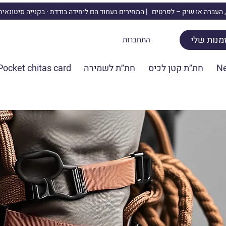
 העברה או שיק –
לפרטים | המחירים בעמוד הם ליחידה בודדת · בקנייה סיטונאי
מנות שלי
התחברות
N
חת״ת קטן לכיס
חת״ת לשמירה
Pocket chitas card