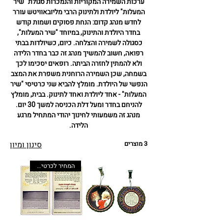
ערכות השמירה המקוריות והנמכרות סגולת "שיר
המעלות" ליולדת ולתינוק הרבי מליובאוויטש עורר
לחדש מנהג קדום: הנחת פסוקים ושמות קודש
בחדר היולדת והתינוק, במיוחד "שיר המעלות",
כסגולה לשמירה והצלחה. כיום, כשיולדות בבתי
רפואה, חשוב להמשיך מנהג זה כבר בחדר הלידה
ולא להמתין לחזרה הביתה. רופאים יסכימו לכך
בשמחה, שכן השמירה הרוחנית משפרת את המצב
הנפשי של היולדת. מומלץ להביא שני כרטיסי "שיר
המעלות" - אחד ליולדת ואחד לתינוק. בבית, מומלץ
להניחם בחדר ומעל דלת הכניסה למשך 30 יום.
מנהג זה משמעותי לחינוך יהודי המתחיל מרגע
הלידה.
3 מוצרים
סינון ומיון
המחיר לכרטיס בלבד. ניתן לשדרג