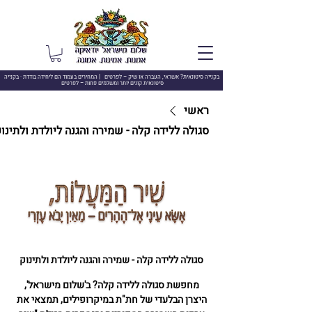
בקנייה סיטונאית? אשראי, העברה או שיק –
לפרטים | המחירים בעמוד הם ליחידה בודדת · בקנייה
סיטונאית קונים יותר ומשלמים פחות – לפרטים
ראשי
סגולה ללידה קלה - שמירה והגנה ליולדת ולתינו
סגולה ללידה קלה - שמירה והגנה ליולדת ולתינוק
מחפשת סגולה ללידה קלה? ב'שלום מישראל',
היצרן הבלעדי של חת"ת במיקרופילים, תמצאי את