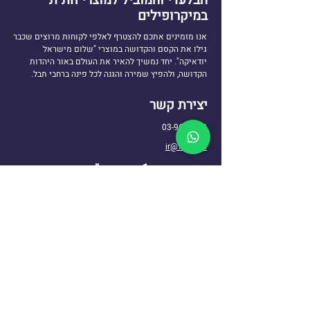
במיקרופילים
אנו מזמינים אתכם להצטרף לאלפי לקוחות מרוצים שכבר
גילו את הקסם והקדושה במוצרי "שלום מישראל
יודאיקה". יחד נמשיך להאיר את העולם באור היהדות
הקדושה, ולהפיץ שמירה והגנה לכל פינה ברחבי תבל.
יצירת קשר
03-9606431
ir@770.mn
ספר התניא 1, כפר חב״ד
שעות פעילות: א'-ה' 10:00-17:00
ניווט באתר