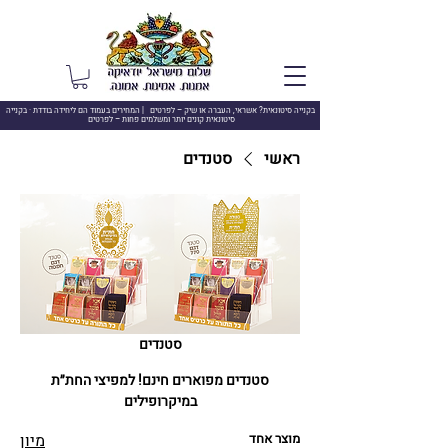
בקנייה סיטונאית? אשראי, העברה או שיק –
לפרטים | המחירים בעמוד הם ליחידה בודדת · בקנייה
סיטונאית קונים יותר ומשלמים פחות – לפרטים
ראשי
סטנדים
סטנדים
סטנדים מפוארים חינם! למפיצי החת״ת
במיקרופילים
מוצר אחד
מיון