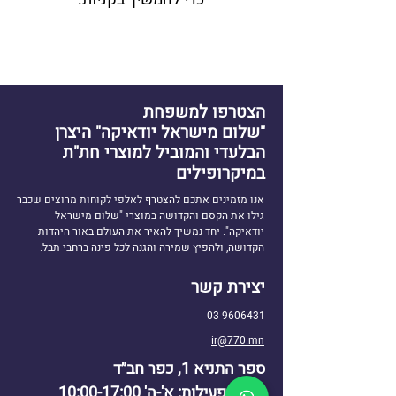
הצטרפו למשפחת
"שלום מישראל יודאיקה" היצרן
הבלעדי והמוביל למוצרי חת"ת
במיקרופילים
אנו מזמינים אתכם להצטרף לאלפי לקוחות מרוצים שכבר
גילו את הקסם והקדושה במוצרי "שלום מישראל
יודאיקה". יחד נמשיך להאיר את העולם באור היהדות
הקדושה, ולהפיץ שמירה והגנה לכל פינה ברחבי תבל.
יצירת קשר
03-9606431
ir@770.mn
ספר התניא 1, כפר חב״ד
שעות פעילות: א'-ה' 10:00-17:00