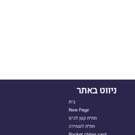
ניווט באתר
בית
New Page
חת״ת קטן לכיס
חת״ת לשמירה
Pocket chitas card