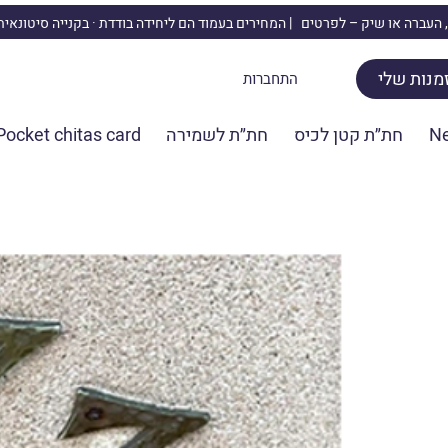
 העברה או שיק –
לפרטים | המחירים בעמוד הם ליחידה בודדת · בקנייה סיטונאי
מנות שלי
התחברות
N
חת״ת קטן לכיס
חת״ת לשמירה
Pocket chitas card