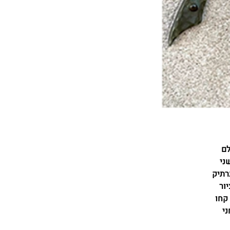
לם
ני
 - חת"ת ממוזער בנרתיק
עם ציור
. קחו
ני