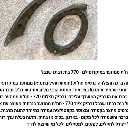
ת ממוזער במיקרופילם - 770 בית רבינו שבבל
נה ברכה והצלחה כרטיס חת"ת (חומש-תהילים-תניא) ממוזער במיקרופי
רוחני שתמיד איתכם! בצד אחד תמונת הרבי מליובאוויטש זצ"ל, ובצד הש
תפילת הדרך לשמירה מעולה. בחרו את הנרתיק המועדף עליכם: נרתיק תצלום 770
מהודר עם תצלום אותנטי של בית רבינו שבבל נרתיק ציור 770 - חת"ת ממוזער בנרתיק מעוצב 
י מרהיב של 770 כל כרטיס מיוצר בקפידה ומצופה בקפסולציה עמידה במיוחד להגנה מרבית
רכה והשמירה לכל מקום - בארנק, בכיס או בתיק. מתנה בעלת ערך רוח
יהודי! לחיילים, לנהגים, למטיילים ולכל מי שיוצא לדרך -