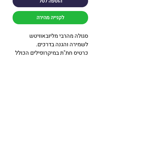
הוספה לסל
לקנייה מהירה
סגולה מהרבי מליובאוויטש
לשמירה והגנה בדרכים.
כרטיס חת"ת במיקרופילים הכולל
חומש, תהילים ותניא יחד עם
תפילת הדרך המלאה. הכרטיס
מצופה פלסטיק קשיח משני
הצדדים (קפסולציה) לעמידות
מרבית, ונוח לנשיאה בארנק, בכיס
או במכונית.
המוצר מגיע בשתי אפשרויות:
כרטיס בלבד לנשיאה נוחה בארנק
או בכיס, או כרטיס עם נרתיק
מעוצב להגנה נוספת ומראה