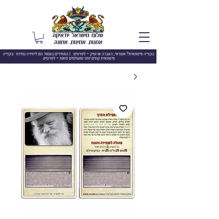
בקנייה סיטונאית? אשראי, העברה או שיק –
לפרטים | המחירים בעמוד הם ליחידה בודדת · בקנייה
סיטונאית קונים יותר ומשלמים פחות – לפרטים