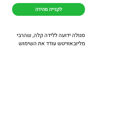
לקנייה מהירה
סגולה ידועה ללידה קלה, שהרבי
מליובאוויטש עודד את השימוש
בה.
כרטיס חת"ת במיקרופילים הכולל
חומש, תהילים ותניא, יחד עם
סגולה ללידה קלה ותפילת הדרך.
הכרטיס מצופה פלסטיק קשיח
משני הצדדים (קפסולציה)
לעמידות מרבית, ומגיע עם נרתיק
מעוצב להגנה נוספת ומראה
מכובד.
מוצר זה מיועד במיוחד ליולדות
ולנשים בהריון, לשמירה על האם