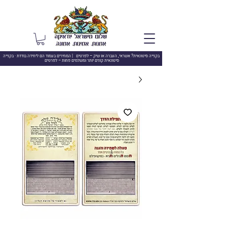
בקנייה סיטונאית? אשראי, העברה או שיק –
לפרטים | המחירים בעמוד הם ליחידה בודדת · בקנייה
סיטונאית קונים יותר ומשלמים פחות – לפרטים