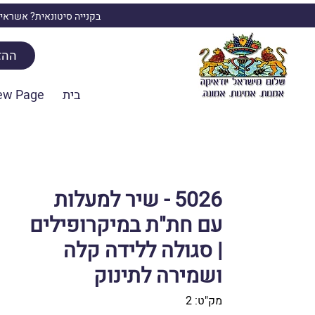
בקנייה סיטונאית? אשראי,
ההז
בית
ew Page
5026 - שיר למעלות
עם חת"ת במיקרופילים
| סגולה ללידה קלה
ושמירה לתינוק
מק"ט: 2