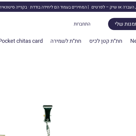
 העברה או שיק –
לפרטים | המחירים בעמוד הם ליחידה בודדת · בקנייה סיטונאי
מנות שלי
התחברות
N
חת״ת קטן לכיס
חת״ת לשמירה
Pocket chitas card