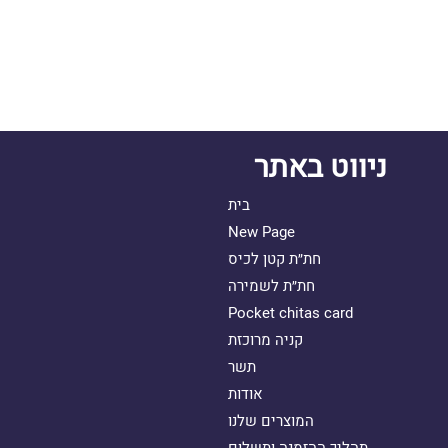
ניווט באתר
בית
New Page
חת״ת קטן לכיס
חת״ת לשמירה
Pocket chitas card
קניה מרוכזת
תשר
אודות
המוצרים שלנו
תהליך ההזמנה ותשלום