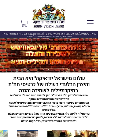
בקנייה סיטונאית? אשראי, העברה או שיק –
לפרטים | המחירים בעמוד הם ליחידה בודדת · בקנייה
סיטונאית קונים יותר ומשלמים פחות – לפרטים
שלום מישראל יודאיקה" היא הבית
והיצרן הבלעדי בעולם של כרטיסי חת"ת
במיקרופילים לשמירה והגנה.
מה שהתחיל כחזון בלב כפר חב"ד, הפך למפעל חיים המשלב טכנולוגיה
מתקדמת עם מסורת חסידית עמוקה
אנו מתמחים בפיתוח וייצור מוצרי קדושה ייחודיים המבוססים על סגולת
החת"ת (חומש, תהילים, תניא) – החל מ**"מגן הלוחם"** המלווה את חיילי
צה"ל בחזית,
ועד סגולות ללידה קלה ושמירה בדרכים. כיוון שכל מוצרינו מיוצרים אצלנו
בלבד, אנו מחויבים לאיכות ללא פשרות, לדיוק בפרטים הקטנים ביותר
ולהפצת אור ושמירה לכל יהודי, בכל מקום בעולם.